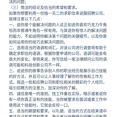
决的问题；
（三）简洁的结论及恰当的希望和要求。
如果你想要利用一份独一无二的求职信来说服招聘公司，
就得注意以下几点：
一、说你是个能解决问题的人这正如说你喜欢巧克力牛角
包而非普通牛角包一样有用。与其说你有惊人的解决问题
的能力，不如说明你解决某个问题的关键细节，以及你是
如何运用你的技巧去解决问题的。
二、选用适当的语调和词汇。对该公司进行调查将有助于
确定求职信的语调，根据你要申请的公司，语调可能会有
很大的变化。举例来说，你写信给一家法律顾问公司的语
调可能和科技创新公司不一样。
三、说说你的故事告诉别人你的职业经历是展示自己技能
的好方法，并且可以让人事经理了解你的性格和工作方
式。挑选一些和应聘公司和职位相关的精彩的个人经历，
吸引招聘方的注意力，加深对你的了解。
四、诚信是唯一的准则。找工作重在实际，暗示或者说你
有一项你真正没有的技能，当你被要求在面试或者工作中
使用这个技能时，它就会反咬一口。
五、适当的期望和要求。以礼貌、适当的方式在结束语中
表达自己的希望和要求，表示高兴并期待与招聘公司有更