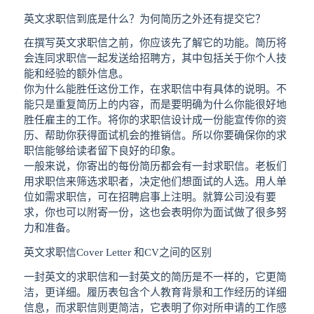
英文求职信到底是什么？为何简历之外还有提交它？
在撰写英文求职信之前，你应该先了解它的功能。简历将
会连同求职信一起发送给招聘方，其中包括关于你个人技
能和经验的额外信息。
你为什么能胜任这份工作，在求职信中有具体的说明。不
能只是重复简历上的内容，而是要明确为什么你能很好地
胜任雇主的工作。将你的求职信设计成一份能宣传你的资
历、帮助你获得面试机会的推销信。所以你要确保你的求
职信能够给读者留下良好的印象。
一般来说，你寄出的每份简历都会有一封求职信。老板们
用求职信来筛选求职者，决定他们想面试的人选。用人单
位如需求职信，可在招聘启事上注明。就算公司没有要
求，你也可以附寄一份，这也会表明你为面试做了很多努
力和准备。
英文求职信Cover Letter 和CV之间的区别
一封英文的求职信和一封英文的简历是不一样的，它更简
洁，更详细。履历表包含个人教育背景和工作经历的详细
信息，而求职信则更简洁，它表明了你对所申请的工作感