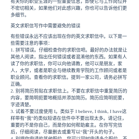
有关你的职业生涯的一些重要信息，即使它与工作岗位并
不密切相关，如果他们对此感兴趣，你也可以告诉他们更
多细节。
英文求职信写作中需要避免的错误
有些错误永远不应该出现在你的英文求职信中。以下是一
些需要注意的事项：
1. 拼写错误。仔细检查你的求职信吧。最好的办法就是让
其他人阅读，指出任何错误或者混淆他的东西。如果有人
读了你的求职信，你可以向他请教，他可以是朋友，家
人，大学，或者是职业与继续教育学院的工作顾问或者是
职业顾问。查看你的求职信。提到一家公司，请务必拼写
正确。
2. 别将简历剪贴在求职信上。不要在求职信中重复简历的
内容，要简明扼要地概括并添加简历。简历应简明扼要，
字迹清楚。
3. 试着不要过度使用 I。类似于 I believe, I think, I have这
样带有“我”的类似短语在信件中不要出现太多。请记住，
重要的不是你自己，而是你如何帮助雇主。在你写完信
后，仔细阅读，尽量删去或重写以“我”开头的句子。
4. 别提你申请的其他职位。您可以同时申请多个职位。不