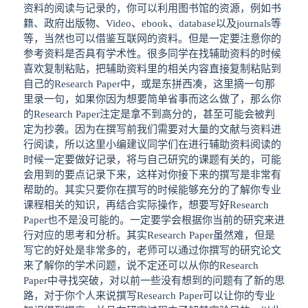
资料的阅读与记录的，你可以利用图书馆的资源，例如书
籍、政府出版物、Video、ebook、database以及journals等
等，当然也可以借鉴互联网的资料。但是一定要注意你的
参考资料是否具有学术性。很多同学在找辅助资料的时候
喜欢复制粘贴，把辅助资料里的相关内容直接复制粘贴到
自己的Research Paper中，或是东拼西凑，这里摘一句那
里录一句，如果你因为想要简单省事而这么做了，那么你
的Research Paper注定是拿不到高分的，甚至可能会被判
定为抄袭。因为在撰写前我们需要对大量的文献与资料进
行阅读，所以这里小编建议同学们在进行辅助资料阅读的
时候一定要做好记录，将与自己研究的课题有关的，可能
会用到的要点记录下来，这样对你接下来的撰写是非常有
帮助的。其实只要你在撰写的时候能够充分的了解你专业
课程相关的知识，再结合实际操作，想要写好Research
Paper也不是没可能的。一定要学会根据你当前的研究来进
行对应的思考和分析。其实Research Paper虽然难，但是
写它的好处是非常多的，老师可以通过你撰写的研究论文
来了解你的学术问题，说不定还可以从你的Research
Paper中寻找突破，对以前一些没有想到的问题有了新的思
路，对于你个人来说撰写Research Paper可以让你的专业