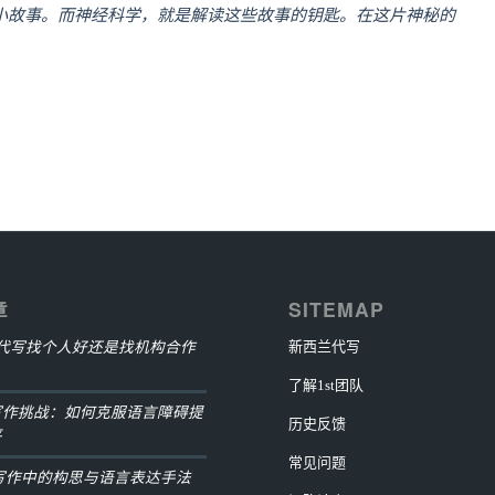
小故事。而神经科学，就是解读这些故事的钥匙。在这片神秘的
章
SITEMAP
ment代写找个人好还是找机构合作
新西兰代写
了解1st团队
写作挑战：如何克服语言障碍提
历史反馈
平
常见问题
ay写作中的构思与语言表达手法