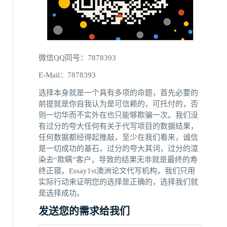
微信QQ同号：7878393
E-Mail：7878393
选择本身就是一个具有多项的命题，首先必要的
前提就是你自我认为是可信赖的，可托付的，否
则一切华而不实外在也只能够欺骗一次。我们没
有过分的夸大任何有关于代写项目的数据结果，
任何数据都经得起推敲，至少在我们看来，诚信
是一切成功的基石，过分的夸大其词，过分的渲
染去“欺瞒”客户，导致的结果无非就是最终的寿
终正寝。Essay1st澳洲论文代写机构，我们只用
实际行动来证明您的选择是正确的，选择我们就
是选择成功。
发送您的需求给我们