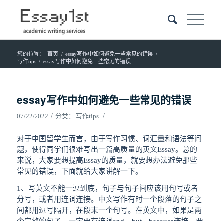
您的位置：
首页
/
essay写作中如何避免一些常见的错误
/
写作tips
/
essay写作中如何避免一些常见的错误
essay写作中如何避免一些常见的错误
/
/
07/22/2022
分类：
写作tips
对于中国留学生而言，由于写作习惯、词汇量和语法等问
题，使得同学们很难写出一篇高质量的英文Essay。总的
来说，大家要想提高Essay的质量，就要想办法避免那些
常见的错误，下面就给大家讲解一下。
1、写英文不能一逗到底，句子与句子间应该用句号或者
分号，或者用连词连接。中文写作有时一个段落的句子之
间都用逗号隔开，在段末一个句号。在英文中，如果是两
个完整的句子，一定要有连词and、but、because连接，要