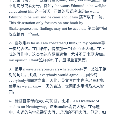
不用句号或者分号。例如，he wants Edmund to be well,he
cares about him这一句话，正确的形式应该是he wants
Edmund to be well,and he cares about him.还有以下一句，
This dissertation only focuses on one book by
Shakespeare,some findings may not be accurate.第二句中间
也应该有一个and。
2、喜欢用as far as I am concerned,I think,in my opinion等
一类的表达。在口语中，偶尔加一个I think无大碍。在正
式的写作中，这类表达应尽量避免，尤其不要出现诸如In
my opinion,I think这样的句子，显得重复累赘。
3、惯用always,everyone,everywhere,nobody等一类过于绝
对的词汇。比如，everybody would agree…世间少有
everybody都同意之事。因此，英文写作中也应尽量避免
使用As we all know一类的表达，世间很少事情乃人人皆
知。
4、标题首字母的大小写问题。比如，An Overview of
studies on Hemingway，这里studies需要大写。在标题
中，实词的首字母需要大写，虚词的不用大写。但是，如