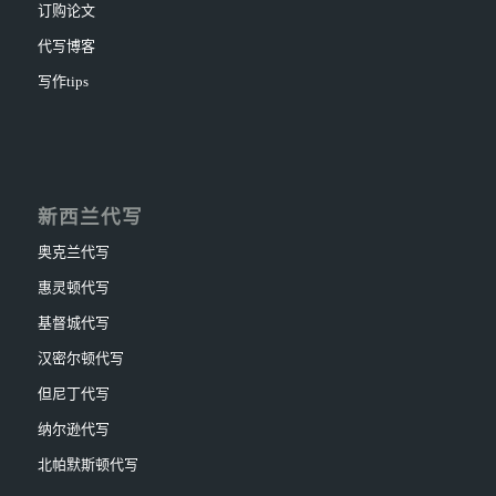
订购论文
代写博客
写作tips
新西兰代写
奥克兰代写
惠灵顿代写
基督城代写
汉密尔顿代写
但尼丁代写
纳尔逊代写
北帕默斯顿代写