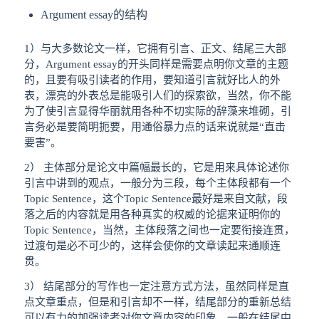
Argument essay的结构
1）与大多数论文一样，它拥有引言、正文、结尾三大部
分，Argument essay的开头同样是需要点明你文章的主题
的，且要有吸引读者的作用，要知道引言就好比人的外
表，漂亮的外表总是能吸引人们的探索欲，当然，你不能
为了使引言显得华丽就用各种不切实际的辞藻来堆砌，引
言务必是要简明扼要，用通俗暴力点的话来说就是“直击
要害”。
2） 主体部分是论文中篇幅最长的，它是用来具体论述你
引言中讲到的观点，一般分为三段，每个主体段都有一个
Topic Sentence，这个Topic Sentence最好是来自文献，段
落之后的内容就是用各种真实的权威的论据来证明你的
Topic Sentence，当然，主体段落之间也一定要衔接连贯，
过渡句是必不可少的，这样会使你的文章读起来通顺连
贯。
3） 结尾部分的写作也一定注意方式方法，虽然同样是直
点文章重点，但是和引言却不一样，结尾部分的重新总结
可以有力的加强读者对你文章内容的印象，一般在结尾中