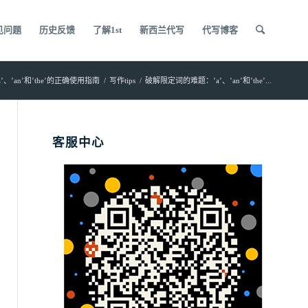
见问题
历史反馈
了解1st
新西兰代写
代写博客
、’an’和’the’的正确使用指南
/
写作tips
/
破解限定词的难题：’a’、’an’和’the’...
客服中心