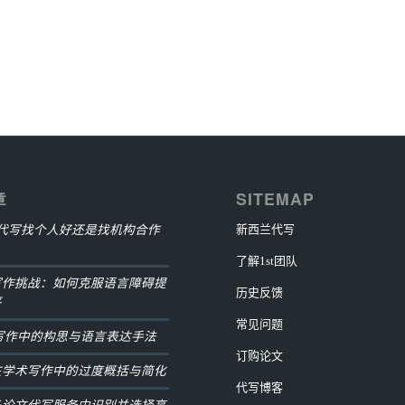
章
SITEMAP
ment代写找个人好还是找机构合作
新西兰代写
了解1st团队
写作挑战：如何克服语言障碍提
历史反馈
平
常见问题
ay写作中的构思与语言表达手法
订购论文
在学术写作中的过度概括与简化
代写博客
多论文代写服务中识别并选择高