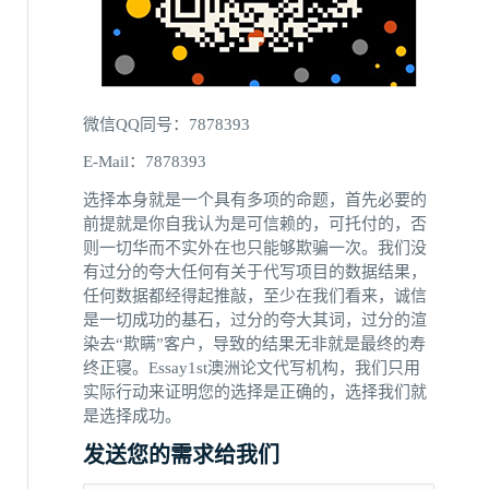
微信QQ同号：7878393
E-Mail：7878393
选择本身就是一个具有多项的命题，首先必要的
前提就是你自我认为是可信赖的，可托付的，否
则一切华而不实外在也只能够欺骗一次。我们没
有过分的夸大任何有关于代写项目的数据结果，
任何数据都经得起推敲，至少在我们看来，诚信
是一切成功的基石，过分的夸大其词，过分的渲
染去“欺瞒”客户，导致的结果无非就是最终的寿
终正寝。Essay1st澳洲论文代写机构，我们只用
实际行动来证明您的选择是正确的，选择我们就
是选择成功。
发送您的需求给我们