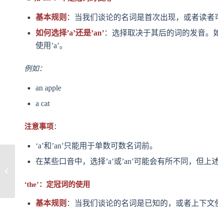
基本规则
：当我们谈论的名词是首次出现，或者读者可能
如何选择’a’还是’an’
：选择取决于其后的词的发音。如果下一
使用’a’。
例如：
an apple
a cat
注意事项
：
‘a’和’an’只能用于单数可数名词前。
写作文献综述的困扰：
在某些口音中，选择’a’或’an’可能会有所不同，但
如何从海量文献中提取
和整合关键...
‘the’：定冠词的使用
基本规则
：当我们谈论的名词是已知的，或者上下文使