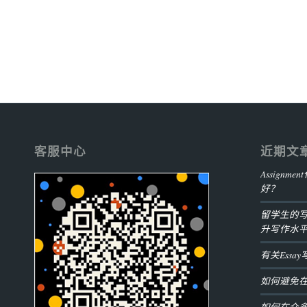
客服中心
近期文
Assign
好？
留学生的
升写作水
有关Ess
如何避免
如何在众