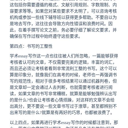
这包括你需要遵循的格式、文献引用规则、字数限制、内
容要求等等。如果您对某些要求不太明了，可以咨询考核
机构或参加一些线下辅导班以获得更多帮助。不要自以为
是地去写作，这往往会导致方向性错误和浪费时间。因
此，在着手撰写论文之前，务必要仔细了解论文要求，并
确保在写作过程中始终遵守这些要求。
第四点：书写的工整性
学术essay写作这一点也往往被人们所忽略，一篇能够获得
考核者认可的文章，不仅需要完美的逻辑，丰富的词汇，
而且还必须让考核者看到非常流利工整的书写。这个可以
算是印象分，就像我们在高考的时候，老师也一再强调书
写的规范性，相对于很多考核结果可以通过机器判卷，但
是文章却一定会通过人去判断，也就需要考核者进行阅
读，如果文章的书写非常糟糕，就算是能够勉强辨认出写
的是什么?也会让考核者心情烦躁，对这样的文章不会给
出高分，更不要说一些文章书写过于潦草，甚至都辨别不
出来写的是什么?就算是有再好的巧思，也都被浪费了。
以上四点，如果再进行学术essay写作的时候都注意到，那