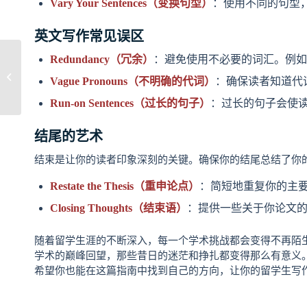
Vary Your Sentences（变换句型）
：使用不同的句型
英文写作常见误区
Redundancy（冗余）
：避免使用不必要的词汇。例如，替换“fr
破解限定词的难
Vague Pronouns（不明确的代词）
：确保读者知道代词“it
题：’a’、’an’和’the&...
Run-on Sentences（过长的句子）
：过长的句子会使
结尾的艺术
结束是让你的读者印象深刻的关键。确保你的结尾总结了你
Restate the Thesis（重申论点）
：简短地重复你的主
Closing Thoughts（结束语）
：提供一些关于你论文
随着留学生涯的不断深入，每一个学术挑战都会变得不再陌
学术的巅峰回望，那些昔日的迷茫和挣扎都变得那么有意义
希望你也能在这篇指南中找到自己的方向，让你的留学生写