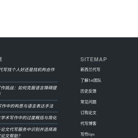
章
SITEMAP
ment代写找个人好还是找机构合作
新西兰代写
了解1st团队
写作挑战：如何克服语言障碍提
历史反馈
平
常见问题
ay写作中的构思与语言表达手法
订购论文
在学术写作中的过度概括与简化
代写博客
多论文代写服务中识别并选择高
写作tips
究论文帮助？