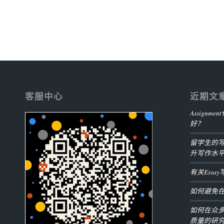
客服中心
近期文
Assign
好？
留学生的
升写作水
有关Ess
如何避免
如何在众
质量的研