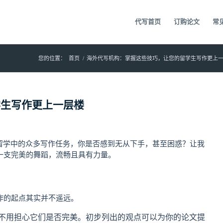
代写首页
订购论文
常
您的位置：
首页
/
海外代写机构：掌握这些技巧，让您的留学生写作更上
学生写作更上一层楼
留学中的众多写作任务，你是否感到无从下手，甚至困惑？让我
一支完美的舞蹈，流畅且具有力量。
作的起点其实并不遥远。
不用担心它们是否完美。初步列出的观点可以为你的论文提