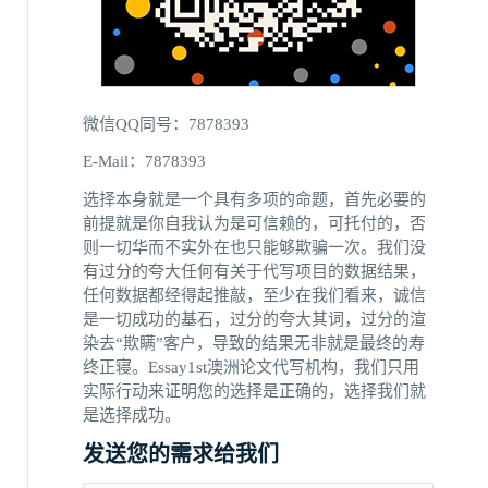
微信QQ同号：7878393
E-Mail：7878393
选择本身就是一个具有多项的命题，首先必要的
前提就是你自我认为是可信赖的，可托付的，否
则一切华而不实外在也只能够欺骗一次。我们没
有过分的夸大任何有关于代写项目的数据结果，
任何数据都经得起推敲，至少在我们看来，诚信
是一切成功的基石，过分的夸大其词，过分的渲
染去“欺瞒”客户，导致的结果无非就是最终的寿
终正寝。Essay1st澳洲论文代写机构，我们只用
实际行动来证明您的选择是正确的，选择我们就
是选择成功。
发送您的需求给我们