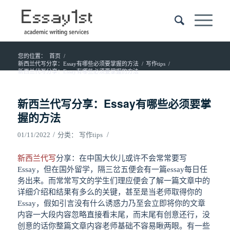
您的位置：
首页
/
新西兰代写分享：Essay有哪些必须要掌握的方法
/
写作tips
/
新西兰代写分享：Essay有哪些必须要掌握的方法
新西兰代写分享：Essay有哪些必须要掌
握的方法
/
/
01/11/2022
分类：
写作tips
新西兰代写
分享：在中国大伙儿或许不会常常要写
Essay，但在国外留学，
隔三岔五
便会有一篇essay每日任
务出来。而常常写文的学生们理应便会了解一篇文章中的
详细介绍和结果有多么的关键，甚至是当老师取得你的
Essay，假如引言没有什么诱惑力乃至会立即将你的文章
内容一大段内容忽略直接看末尾，而末尾有创意还行，没
创意的话你整篇文章内容老师基础不容易瞅两眼。有一些