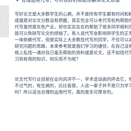
合理运用代写，可以很好的帮助你解决论文烦恼
写好论文是大多数学生的心病，并不是所有学生都有时间和
论文代写价格是按照字数篇幅收费的
成或是对论文分数没有把握，其实完全可以考代写机构帮助
吗？
代写虽然是灰色产业，却也实实在在的帮助了很多同学顺利
就可以免除写论文的烦恼了。有人说代写会影响到学生的正
一味依赖代写，但是实际上大多数找代写的同学，不仅可以
研究问题的思路，本来参考就是我们学习的捷径，在自己没
络上乱找一通对自己毫无帮助的资料或是论文，还不如找代
习到有用的知识，何乐而不为呢？
论文代写行业目前在业内风评不一，学术造诣高的抨击它，
不过气的，有生病的，比比皆是，人这一辈子并不是只为学
吗？所以适当合理的运用代写，真的是无可厚非的。