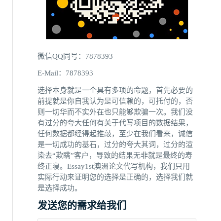
微信QQ同号：7878393
E-Mail：7878393
选择本身就是一个具有多项的命题，首先必要的
前提就是你自我认为是可信赖的，可托付的，否
则一切华而不实外在也只能够欺骗一次。我们没
有过分的夸大任何有关于代写项目的数据结果，
任何数据都经得起推敲，至少在我们看来，诚信
是一切成功的基石，过分的夸大其词，过分的渲
染去“欺瞒”客户，导致的结果无非就是最终的寿
终正寝。Essay1st澳洲论文代写机构，我们只用
实际行动来证明您的选择是正确的，选择我们就
是选择成功。
发送您的需求给我们