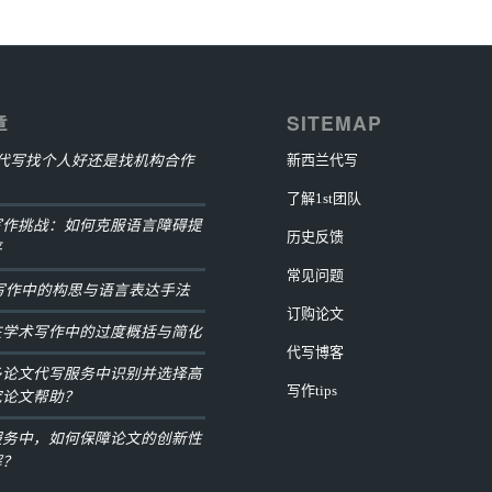
章
SITEMAP
ment代写找个人好还是找机构合作
新西兰代写
了解1st团队
写作挑战：如何克服语言障碍提
历史反馈
平
常见问题
ay写作中的构思与语言表达手法
订购论文
在学术写作中的过度概括与简化
代写博客
多论文代写服务中识别并选择高
写作tips
究论文帮助？
服务中，如何保障论文的创新性
解？