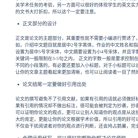
关学术任务的考验，另一方面可以很好的体现学生的英文实
的文书大打折扣，所以这个一定要注意。
正文部分的设计
正文是论文的主题部分，其重要性就不需要小编进行赘述了
如，介绍中文题目就是居中2号字黑体，作业的中文姓名和
设置为居中5号字宋体，中文摘要设置为小4号宋体，并且字数
关键词一般限制在3-5句之内， 正文的字数一般是要求控制在3
不同的小段落的，有必要还要加入小标题，对于小标题可以
让你的文章主题看起来更加清晰，也可以让阅读者一目了然
论文结尾一定要做好引用出处
论文的撰写避免不了引用文献，如果有引用的话就必须做好
果有引用的情况却不做出标注，很可能会被判定为抄袭，抄
可以证明你论文的观点，更可以让别人知道你的观点是从这
大的肯定，更能让你的论文根据学术价值，所以引用的好可
不仅会干扰阅读者对你的观点进行判断，还会鸠占鹊巢，完