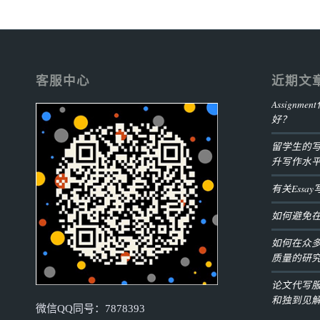
客服中心
近期文
Assign
好？
留学生的
升写作水
有关Ess
如何避免
如何在众
质量的研
论文代写
和独到见
微信QQ同号：7878393